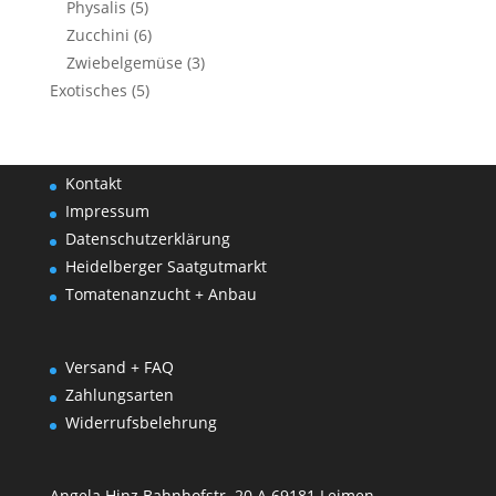
Physalis
(5)
Zucchini
(6)
Zwiebelgemüse
(3)
Exotisches
(5)
Kontakt
Impressum
Datenschutzerklärung
Heidelberger Saatgutmarkt
Tomatenanzucht + Anbau
Versand + FAQ
Zahlungsarten
Widerrufsbelehrung
Angela Hinz Bahnhofstr. 20 A 69181 Leimen