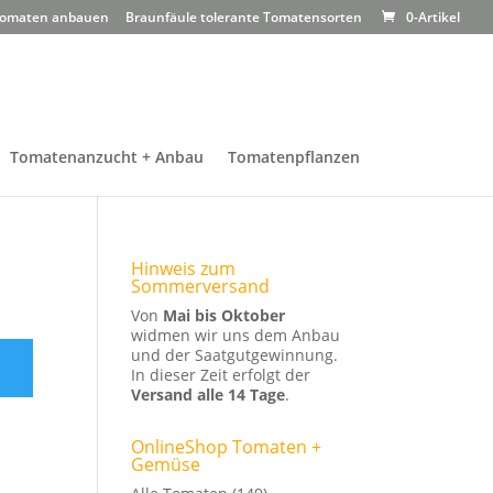
omaten anbauen
Braunfäule tolerante Tomatensorten
0-Artikel
Tomatenanzucht + Anbau
Tomatenpflanzen
Hinweis zum
Sommerversand
Von
Mai bis Oktober
widmen wir uns dem Anbau
und der Saatgutgewinnung.
In dieser Zeit erfolgt der
Versand alle 14 Tage
.
OnlineShop Tomaten +
Gemüse