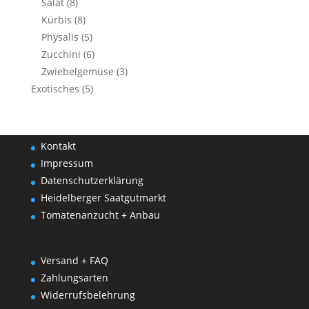
Salat
(8)
Kürbis
(8)
Physalis
(5)
Zucchini
(6)
Zwiebelgemüse
(3)
Exotisches
(5)
Kontakt
Impressum
Datenschutzerklärung
Heidelberger Saatgutmarkt
Tomatenanzucht + Anbau
Versand + FAQ
Zahlungsarten
Widerrufsbelehrung