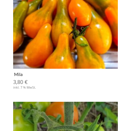
Mila
3,80
€
inkl. 7 % MwSt.