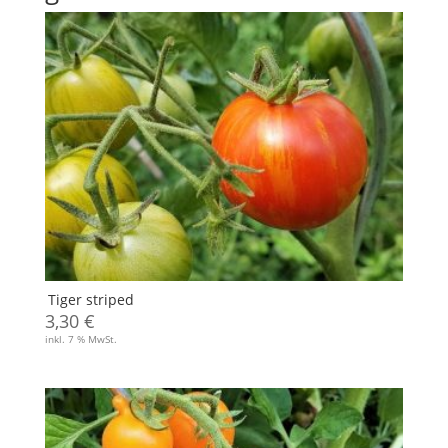
Tiger striped
3,30
€
inkl. 7 % MwSt.