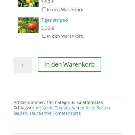
3,50
€
In den Warenkorb
Tiger striped
3,30
€
In den Warenkorb
Ivory
In den Warenkorb
Egg
Menge
Artikelnummer:
195
Kategorie:
Salattomaten
Schlagwörter:
gelbe Tomate
,
samenfeste Sorten
kaufen
,
säurearme Tomatensorte