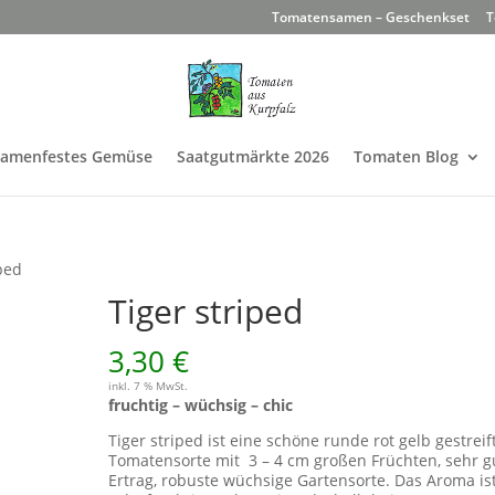
Tomatensamen – Geschenkset
T
Samenfestes Gemüse
Saatgutmärkte 2026
Tomaten Blog
iped
Tiger striped
3,30
€
inkl. 7 % MwSt.
fruchtig – wüchsig – chic
Tiger striped ist eine schöne runde rot gelb gestreif
Tomatensorte mit 3 – 4 cm großen Früchten, sehr g
Ertrag, robuste wüchsige Gartensorte. Das Aroma is