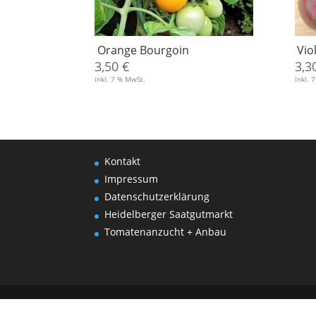
Orange Bourgoin
Vio
3,50
€
3,3
inkl. 7 % MwSt.
inkl. 
Kontakt
Impressum
Datenschutzerklärung
Heidelberger Saatgutmarkt
Tomatenanzucht + Anbau