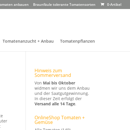
omaten anbauen
Braunfäule tolerante Tomatensorten
0-Artikel
Tomatenanzucht + Anbau
Tomatenpflanzen
Hinweis zum
Sommerversand
Von
Mai bis Oktober
widmen wir uns dem Anbau
und der Saatgutgewinnung.
In dieser Zeit erfolgt der
Versand alle 14 Tage
.
te
OnlineShop Tomaten +
uter
Gemüse
t
Alle Tomaten
(149)