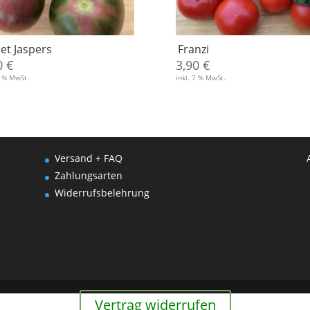
let Jaspers
Franzi
0
€
3,90
€
7 % MwSt.
inkl. 7 % MwSt.
Versand + FAQ
Zahlungsarten
Widerrufsbelehrung
Vertrag widerrufen