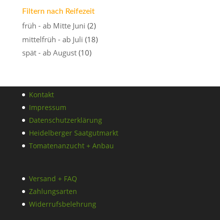
Filtern nach Reifezeit
früh - ab Mitte Juni
(2)
mittelfrüh - ab Juli
(18)
spät - ab August
(10)
Kontakt
Impressum
Datenschutzerklärung
Heidelberger Saatgutmarkt
Tomatenanzucht + Anbau
Versand + FAQ
Zahlungsarten
Widerrufsbelehrung