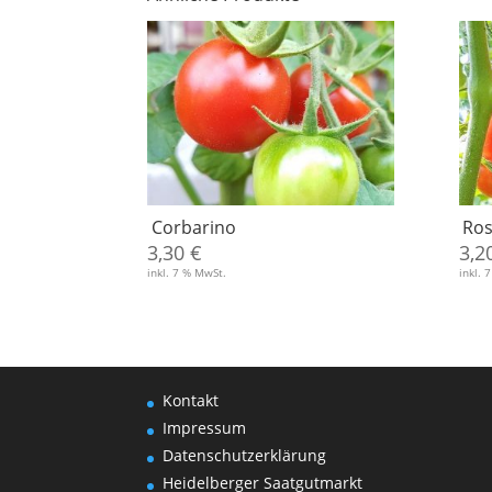
Corbarino
Ros
3,30
€
3,2
inkl. 7 % MwSt.
inkl. 
Kontakt
Impressum
Datenschutzerklärung
Heidelberger Saatgutmarkt