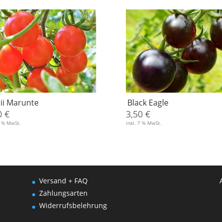
ii Marunte
Black Eagle
0
€
3,50
€
7 % MwSt.
inkl. 7 % MwSt.
Versand + FAQ
Zahlungsarten
Widerrufsbelehrung