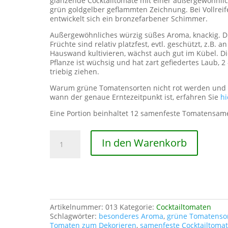
glänzende Cocktailtomate mit einer außergewöhnli
grün goldgelber geflammten Zeichnung. Bei Vollreif
entwickelt sich ein bronzefarbener Schimmer.
Außergewöhnliches würzig süßes Aroma, knackig. D
Früchte sind relativ platzfest, evtl. geschützt, z.B. an
Hauswand kultivieren, wächst auch gut im Kübel. D
Pflanze ist wüchsig und hat zart gefiedertes Laub, 2 
triebig ziehen.
Warum grüne Tomatensorten nicht rot werden und
wann der genaue Erntezeitpunkt ist, erfahren Sie
hi
Eine Portion beinhaltet 12 samenfeste Tomatensam
Green
In den Warenkorb
Tiger
Menge
Artikelnummer:
013
Kategorie:
Cocktailtomaten
Schlagwörter:
besonderes Aroma
,
grüne Tomatenso
Tomaten zum Dekorieren
,
samenfeste Cocktailtoma