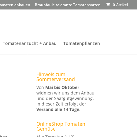
omaten anbauen
Braunfäule tolerante Tomatensorten
0-Artikel
Tomatenanzucht + Anbau
Tomatenpflanzen
Hinweis zum
Sommerversand
Von
Mai bis Oktober
widmen wir uns dem Anbau
und der Saatgutgewinnung.
In dieser Zeit erfolgt der
Versand alle 14 Tage
.
OnlineShop Tomaten +
Gemüse
Alle Tomaten
(149)