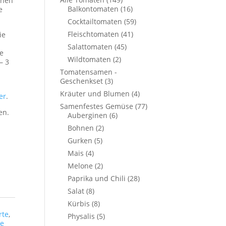
chen
Balkontomaten
(16)
e
Cocktailtomaten
(59)
Fleischtomaten
(41)
ie
Salattomaten
(45)
ie
Wildtomaten
(2)
– 3
Tomatensamen -
Geschenkset
(3)
Kräuter und Blumen
(4)
er
.
Samenfestes Gemüse
(77)
en.
Auberginen
(6)
Bohnen
(2)
Gurken
(5)
Mais
(4)
Melone
(2)
Paprika und Chili
(28)
Salat
(8)
Kürbis
(8)
rte
,
Physalis
(5)
te