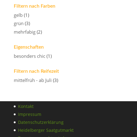
Filtern nach Farben
gelb
(1)
grün
(3)
mehrfabig
(2)
Eigenschaften
besonders chic
(1)
Filtern nach Reifezeit
mittelfrüh - ab Juli
(3)
Kontakt
Impressum
Datenschutzerklärung
Heidelberger Saatgutmarkt