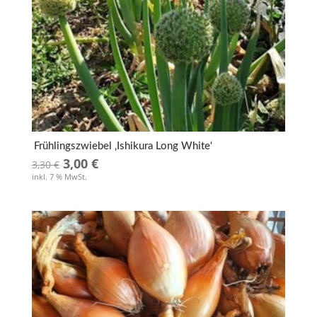
Frühlingszwiebel ‚Ishikura Long White‘
Ursprünglicher
Aktueller
3,00
€
3,30
€
inkl. 7 % MwSt.
Preis
Preis
war:
ist:
3,30 €
3,00 €.