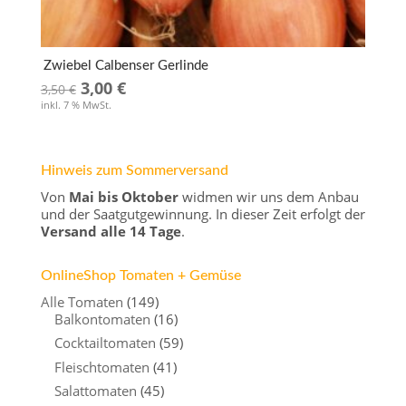
Zwiebel Calbenser Gerlinde
Ursprünglicher
Aktueller
3,00
€
3,50
€
inkl. 7 % MwSt.
Preis
Preis
war:
ist:
3,50 €
3,00 €.
Hinweis zum Sommerversand
Von
Mai bis Oktober
widmen wir uns dem Anbau
und der Saatgutgewinnung. In dieser Zeit erfolgt der
Versand alle 14 Tage
.
OnlineShop Tomaten + Gemüse
Alle Tomaten
(149)
Balkontomaten
(16)
Cocktailtomaten
(59)
Fleischtomaten
(41)
Salattomaten
(45)