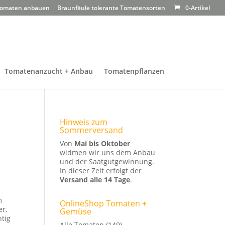
omaten anbauen
Braunfäule tolerante Tomatensorten
0-Artikel
Tomatenanzucht + Anbau
Tomatenpflanzen
Hinweis zum
Sommerversand
Von
Mai bis Oktober
widmen wir uns dem Anbau
und der Saatgutgewinnung.
In dieser Zeit erfolgt der
Versand alle 14 Tage
.
m
OnlineShop Tomaten +
er,
Gemüse
htig
Alle Tomaten
(149)