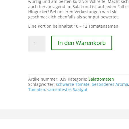
würzig und am besten kurz vor Vollreife. Macht sich
auch hervorragend im Salat und ist auf jeden Fall e
Hingucker! Bei unseren Verkostungen wird sie
geschmacklich ebenfalls als sehr gut bewertet.
Eine Portion beinhaltet 10 – 12 Tomatensamen.
White
In den Warenkorb
Purple
Menge
Artikelnummer:
039
Kategorie:
Salattomaten
Schlagwörter:
schwarze Tomate
,
besonderes Aroma
Tomaten
,
samenfestes Saatgut