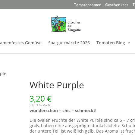
Tomatensamen – Geschenkset
T
Samenfestes Gemüse
Saatgutmärkte 2026
Tomaten Blog
ple
White Purple
3,20
€
inkl. 7 % MwSt.
wunderschön – chic – schmeckt!
Die ovalen Früchte der White Purple sind ca 5 – 7 c
groß, haben eine ausgeprägte dunkelviolette Schult
der untere Teil ist weißlich gelb. Das Aroma ist fruc