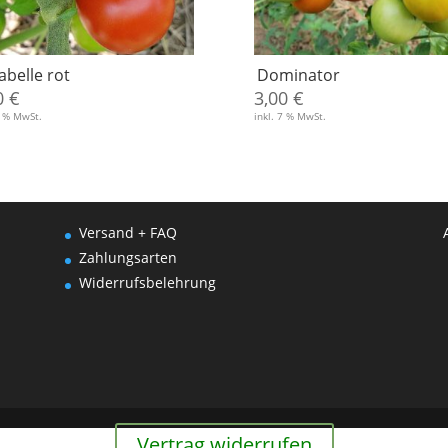
abelle rot
Dominator
0
€
3,00
€
7 % MwSt.
inkl. 7 % MwSt.
Versand + FAQ
Zahlungsarten
Widerrufsbelehrung
Vertrag widerrufen