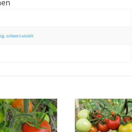
nen
ig
,
schwarz-violett