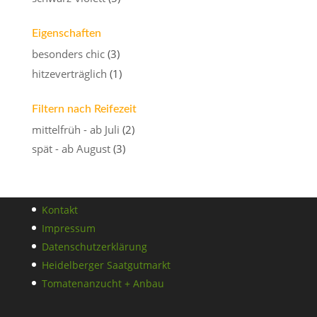
Eigenschaften
besonders chic
(3)
hitzeverträglich
(1)
Filtern nach Reifezeit
mittelfrüh - ab Juli
(2)
spät - ab August
(3)
Kontakt
Impressum
Datenschutzerklärung
Heidelberger Saatgutmarkt
Tomatenanzucht + Anbau