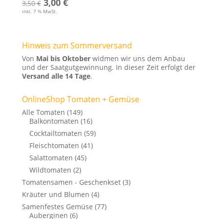
Ursprünglicher
Aktueller
3,00
€
3,50
€
inkl. 7 % MwSt.
Preis
Preis
war:
ist:
3,50 €
3,00 €.
Hinweis zum Sommerversand
Von
Mai bis Oktober
widmen wir uns dem Anbau
und der Saatgutgewinnung. In dieser Zeit erfolgt der
Versand alle 14 Tage
.
OnlineShop Tomaten + Gemüse
Alle Tomaten
(149)
Balkontomaten
(16)
Cocktailtomaten
(59)
Fleischtomaten
(41)
Salattomaten
(45)
Wildtomaten
(2)
Tomatensamen - Geschenkset
(3)
Kräuter und Blumen
(4)
Samenfestes Gemüse
(77)
Auberginen
(6)