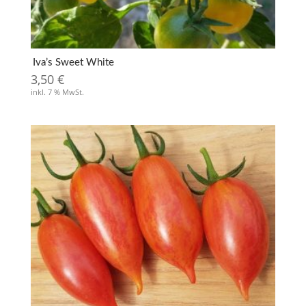
Iva’s Sweet White
3,50
€
inkl. 7 % MwSt.