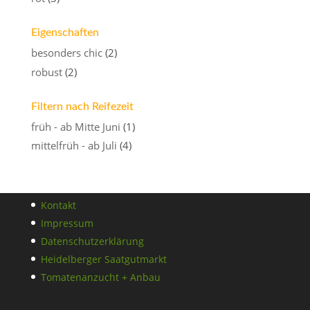
Eigenschaften
besonders chic
(2)
robust
(2)
Filtern nach Reifezeit
früh - ab Mitte Juni
(1)
mittelfrüh - ab Juli
(4)
Kontakt
Impressum
Datenschutzerklärung
Heidelberger Saatgutmarkt
Tomatenanzucht + Anbau