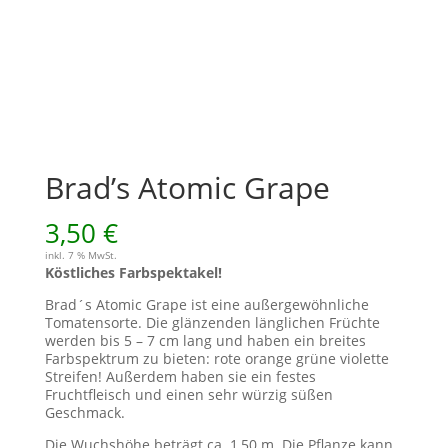
Brad’s Atomic Grape
3,50
€
inkl. 7 % MwSt.
Köstliches Farbspektakel!
Brad´s Atomic Grape ist eine außergewöhnliche
Tomatensorte. Die glänzenden länglichen Früchte
werden bis 5 – 7 cm lang und haben ein breites
Farbspektrum zu bieten: rote orange grüne violette
Streifen! Außerdem haben sie ein festes
Fruchtfleisch und einen sehr würzig süßen
Geschmack.
Die Wuchshöhe beträgt ca. 1,50 m. Die Pflanze kann