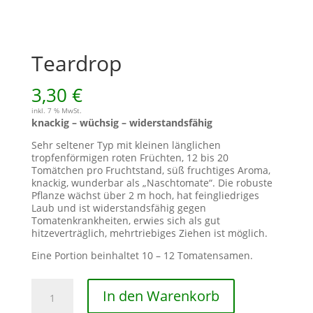
Teardrop
3,30
€
inkl. 7 % MwSt.
knackig – wüchsig – widerstandsfähig
Sehr seltener Typ mit kleinen länglichen
tropfenförmigen roten Früchten, 12 bis 20
Tomätchen pro Fruchtstand, süß fruchtiges Aroma,
knackig, wunderbar als „Naschtomate“. Die robuste
Pflanze wächst über 2 m hoch, hat feingliedriges
Laub und ist widerstandsfähig gegen
Tomatenkrankheiten, erwies sich als gut
hitzeverträglich, mehrtriebiges Ziehen ist möglich.
Eine Portion beinhaltet 10 – 12 Tomatensamen.
Teardrop
In den Warenkorb
Menge