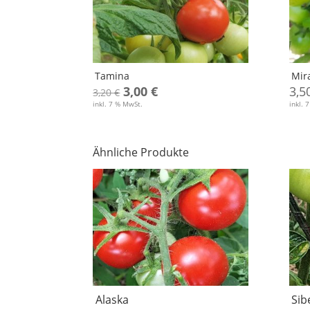
Tamina
Mira
Ursprünglicher
Aktueller
3,00
€
3,5
3,20
€
inkl. 7 % MwSt.
Preis
Preis
inkl. 
war:
ist:
3,20 €
3,00 €.
Ähnliche Produkte
Alaska
Sib