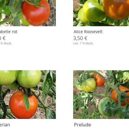
belle rot
Alice Roosevelt
0
€
3,50
€
7 % MwSt.
inkl. 7 % MwSt.
erian
Prelude