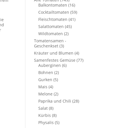
ihrem
Balkontomaten
(16)
Cocktailtomaten
(59)
Fleischtomaten
(41)
ie
und
Salattomaten
(45)
r
Wildtomaten
(2)
Tomatensamen -
Geschenkset
(3)
Kräuter und Blumen
(4)
Samenfestes Gemüse
(77)
Auberginen
(6)
Bohnen
(2)
Gurken
(5)
Mais
(4)
Melone
(2)
Paprika und Chili
(28)
Salat
(8)
Kürbis
(8)
Physalis
(5)