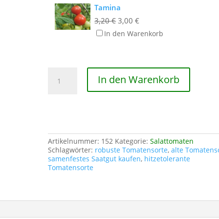
Tamina
Ursprünglicher
Aktueller
3,20
€
3,00
€
Preis
Preis
In den Warenkorb
war:
ist:
3,20 €
3,00 €.
Deutsche
In den Warenkorb
Fleißtomate
Menge
Artikelnummer:
152
Kategorie:
Salattomaten
Schlagwörter:
robuste Tomatensorte
,
alte Tomatens
samenfestes Saatgut kaufen
,
hitzetolerante
Tomatensorte