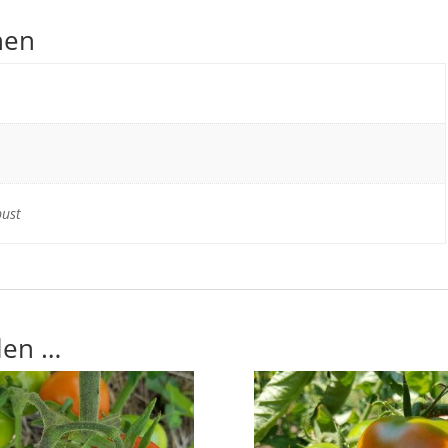
nen
bust
len …