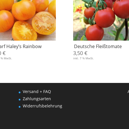
rf Haley’s Rainbow
Deutsche Fleißtomate
0
€
3,50
€
7 % MwSt.
inkl. 7 % MwSt.
Versand + FAQ
Zahlungsarten
Widerrufsbelehrung