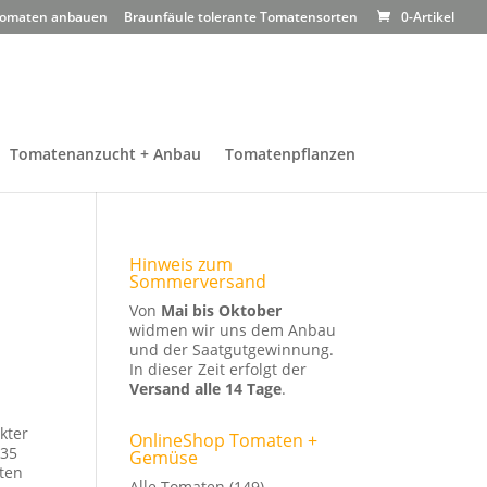
omaten anbauen
Braunfäule tolerante Tomatensorten
0-Artikel
Tomatenanzucht + Anbau
Tomatenpflanzen
Hinweis zum
Sommerversand
Von
Mai bis Oktober
widmen wir uns dem Anbau
und der Saatgutgewinnung.
In dieser Zeit erfolgt der
Versand alle 14 Tage
.
kter
OnlineShop Tomaten +
935
Gemüse
kten
Alle Tomaten
(149)