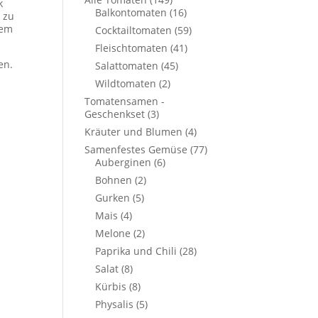
k
Balkontomaten
(16)
 zu
tem
Cocktailtomaten
(59)
Fleischtomaten
(41)
en.
Salattomaten
(45)
Wildtomaten
(2)
Tomatensamen -
Geschenkset
(3)
Kräuter und Blumen
(4)
Samenfestes Gemüse
(77)
Auberginen
(6)
Bohnen
(2)
Gurken
(5)
Mais
(4)
Melone
(2)
Paprika und Chili
(28)
Salat
(8)
Kürbis
(8)
Physalis
(5)