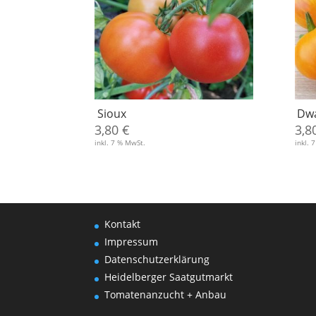
Sioux
Dwa
3,80
€
3,8
inkl. 7 % MwSt.
inkl. 
Kontakt
Impressum
Datenschutzerklärung
Heidelberger Saatgutmarkt
Tomatenanzucht + Anbau