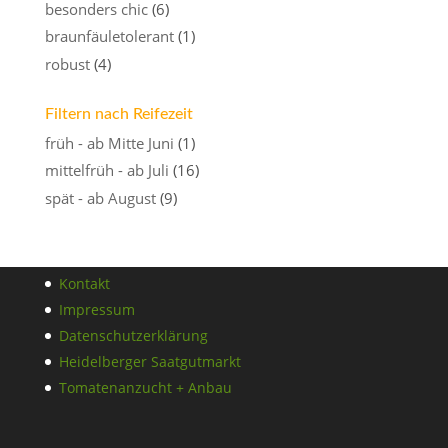
besonders chic
(6)
braunfäuletolerant
(1)
robust
(4)
Filtern nach Reifezeit
früh - ab Mitte Juni
(1)
mittelfrüh - ab Juli
(16)
spät - ab August
(9)
Kontakt
Impressum
Datenschutzerklärung
Heidelberger Saatgutmarkt
Tomatenanzucht + Anbau