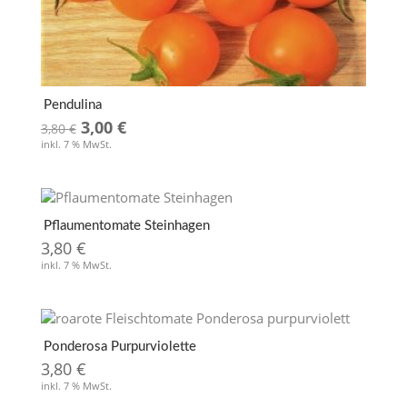
Pendulina
Ursprünglicher
Aktueller
3,00
€
3,80
€
inkl. 7 % MwSt.
Preis
Preis
war:
ist:
3,80 €
3,00 €.
Pflaumentomate Steinhagen
3,80
€
inkl. 7 % MwSt.
Ponderosa Purpurviolette
3,80
€
inkl. 7 % MwSt.