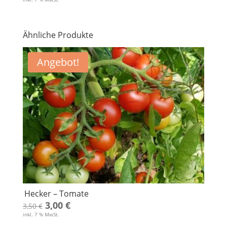
Ähnliche Produkte
Angebot!
Hecker – Tomate
Ursprünglicher
Aktueller
3,00
€
3,50
€
inkl. 7 % MwSt.
Preis
Preis