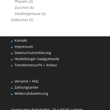
Physalis
(5)
Zucchini
(6)
Zwiebelgemüse
(3)
Exotisches
(5)
Kontakt
Impressum
Datenschutzerklärung
Heidelberger Saatgutmarkt
Tomatenanzucht + Anbau
Versand + FAQ
Zahlungsarten
Widerrufsbelehrung
Angela Hinz Bahnhofstr. 20 A 69181 Leimen