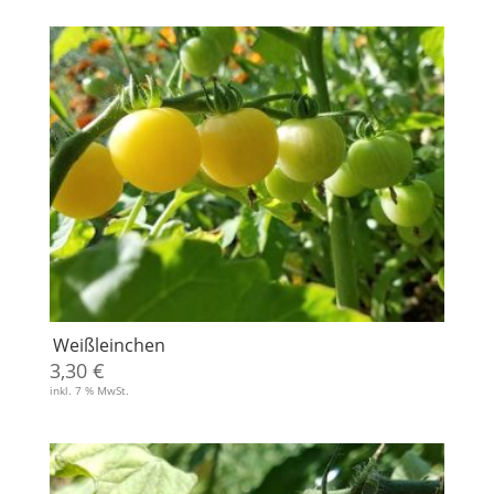
war:
ist:
3,50 €
3,00 €.
Weißleinchen
3,30
€
inkl. 7 % MwSt.