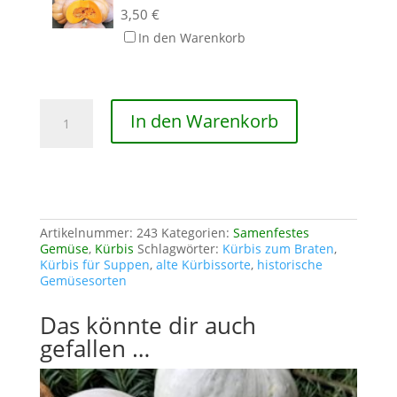
3,50
€
In den Warenkorb
Kürbis
In den Warenkorb
Olive
verte
Menge
Artikelnummer:
243
Kategorien:
Samenfestes
Gemüse
,
Kürbis
Schlagwörter:
Kürbis zum Braten
,
Kürbis für Suppen
,
alte Kürbissorte
,
historische
Gemüsesorten
Das könnte dir auch
gefallen …