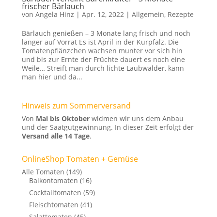
frischer Bärlauch
von
Angela Hinz
|
Apr. 12, 2022
|
Allgemein
,
Rezepte
Bärlauch genießen – 3 Monate lang frisch und noch
länger auf Vorrat Es ist April in der Kurpfalz. Die
Tomatenpflänzchen wachsen munter vor sich hin
und bis zur Ernte der Früchte dauert es noch eine
Weile… Streift man durch lichte Laubwälder, kann
man hier und da...
Hinweis zum Sommerversand
Von
Mai bis Oktober
widmen wir uns dem Anbau
und der Saatgutgewinnung. In dieser Zeit erfolgt der
Versand alle 14 Tage
.
OnlineShop Tomaten + Gemüse
Alle Tomaten
(149)
Balkontomaten
(16)
Cocktailtomaten
(59)
Fleischtomaten
(41)
Salattomaten
(45)