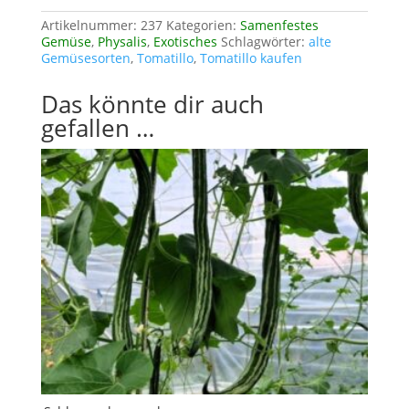
Artikelnummer:
237
Kategorien:
Samenfestes
Gemüse
,
Physalis
,
Exotisches
Schlagwörter:
alte
Gemüsesorten
,
Tomatillo
,
Tomatillo kaufen
Das könnte dir auch
gefallen …