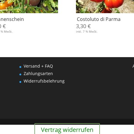
nenschein
Costoluto di Parma
0
€
3,30
€
7 % MwSt.
inkl. 7 % MwSt.
Versand + FAQ
Zahlungsarten
Widerrufsbelehrung
Vertrag widerrufen