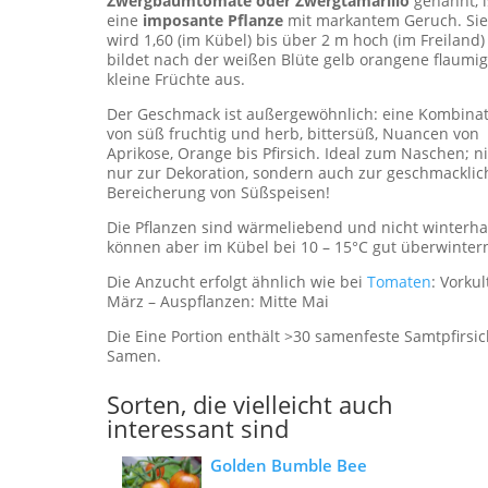
Zwergbaumtomate oder Zwergtamarillo
genannt, i
eine
imposante Pflanze
mit markantem Geruch. Si
wird 1,60 (im Kübel) bis über 2 m hoch (im Freiland
bildet nach der weißen Blüte gelb orangene flaumi
kleine Früchte aus.
Der Geschmack ist außergewöhnlich: eine Kombina
von süß fruchtig und herb, bittersüß, Nuancen von
Aprikose, Orange bis Pfirsich. Ideal zum Naschen; n
nur zur Dekoration, sondern auch zur geschmackli
Bereicherung von Süßspeisen!
Die Pflanzen sind wärmeliebend und nicht winterha
können aber im Kübel bei 10 – 15°C gut überwinter
Die Anzucht erfolgt ähnlich wie bei
Tomaten
: Vorkul
März – Auspflanzen: Mitte Mai
Die Eine Portion enthält >30 samenfeste Samtpfirsic
Samen.
Sorten, die vielleicht auch
interessant sind
Golden Bumble Bee