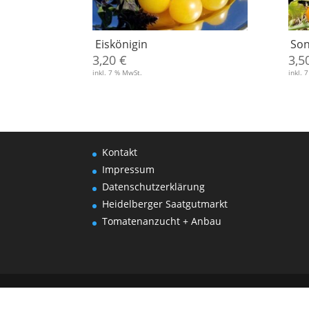
Eiskönigin
Son
3,20
€
3,5
inkl. 7 % MwSt.
inkl. 
Kontakt
Impressum
Datenschutzerklärung
Heidelberger Saatgutmarkt
Tomatenanzucht + Anbau