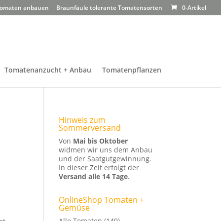
omaten anbauen
Braunfäule tolerante Tomatensorten
0-Artikel
Tomatenanzucht + Anbau
Tomatenpflanzen
Hinweis zum
Sommerversand
Von
Mai bis Oktober
widmen wir uns dem Anbau
und der Saatgutgewinnung.
In dieser Zeit erfolgt der
Versand alle 14 Tage
.
OnlineShop Tomaten +
Gemüse
Alle Tomaten
(149)