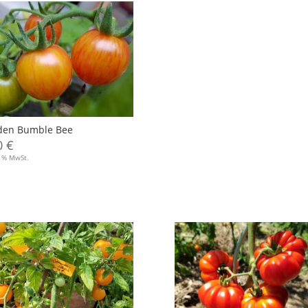
den Bumble Bee
0
€
7 % MwSt.