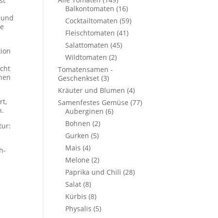
st
Balkontomaten
(16)
e
) und
Cocktailtomaten
(59)
ge
Fleischtomaten
(41)
Salattomaten
(45)
tion
Wildtomaten
(2)
icht
Tomatensamen -
chen
Geschenkset
(3)
Kräuter und Blumen
(4)
rt,
Samenfestes Gemüse
(77)
n.
Auberginen
(6)
Bohnen
(2)
tur:
Gurken
(5)
Mais
(4)
h-
Melone
(2)
Paprika und Chili
(28)
Salat
(8)
Kürbis
(8)
Physalis
(5)