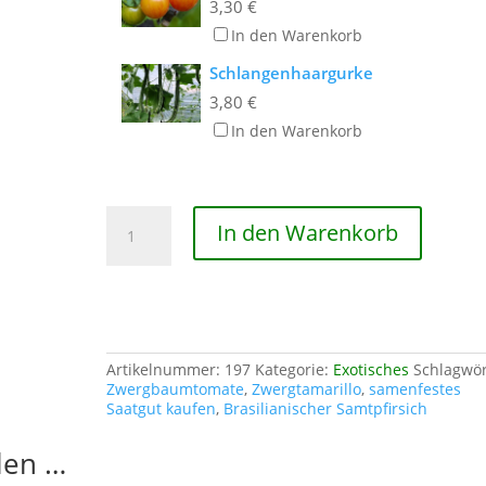
3,30
€
In den Warenkorb
Schlangenhaargurke
3,80
€
In den Warenkorb
Samtpfirsich
In den Warenkorb
Menge
Artikelnummer:
197
Kategorie:
Exotisches
Schlagwör
Zwergbaumtomate
,
Zwergtamarillo
,
samenfestes
Saatgut kaufen
,
Brasilianischer Samtpfirsich
len …