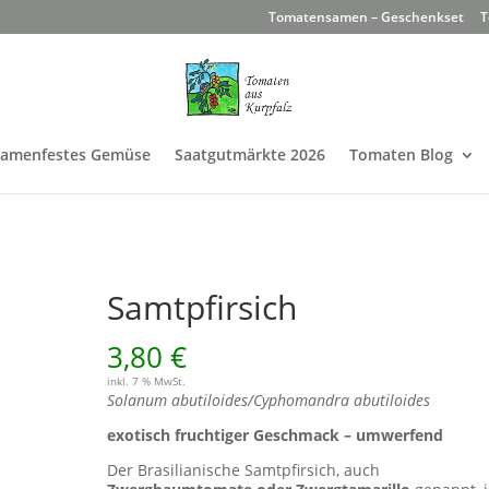
Tomatensamen – Geschenkset
T
Samenfestes Gemüse
Saatgutmärkte 2026
Tomaten Blog
Samtpfirsich
3,80
€
inkl. 7 % MwSt.
Solanum abutiloides/Cyphomandra abutiloides
exotisch fruchtiger Geschmack – umwerfend
Der Brasilianische Samtpfirsich, auch