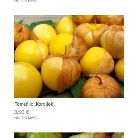
inkl. 7 % MwSt.
Tomatillo ‚Koroljok‘
3,50
€
inkl. 7 % MwSt.