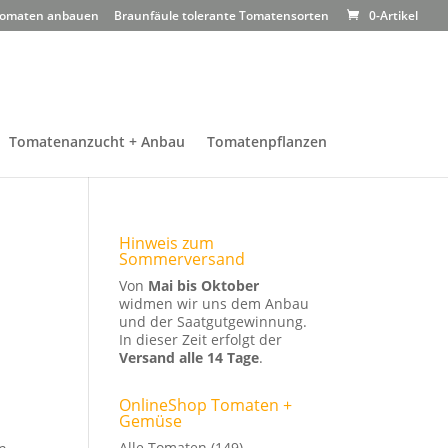
omaten anbauen
Braunfäule tolerante Tomatensorten
0-Artikel
Tomatenanzucht + Anbau
Tomatenpflanzen
Hinweis zum
Sommerversand
Von
Mai bis Oktober
widmen wir uns dem Anbau
und der Saatgutgewinnung.
In dieser Zeit erfolgt der
Versand alle 14 Tage
.
OnlineShop Tomaten +
Gemüse
Alle Tomaten
(149)