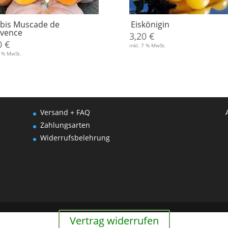
bis Muscade de
Eiskönigin
vence
3,20
€
0
€
inkl. 7 % MwSt.
7 % MwSt.
Versand + FAQ
Zahlungsarten
Widerrufsbelehrung
Vertrag widerrufen