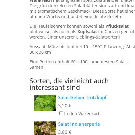
Frankreich
mit länglichen spitz zulaufenden Blätter
Die grün dunkelroten Salatblätter sind zart und kna
mit aromatischem Geschmack. Diese Sorte hat eine
offenen Wuchs und bildet eine dichte Rosette.
Die ‚Teufelsohren‘ können sowohl als
Pflücksalat
blattweise, als auch als
Kopfsalat
im Ganzen geernt
werden. Einer unserer Lieblings-Salatsorten!
Aussaat: März bis Juni bei 10 – 15°C, Pflanzung: Ab
30 x 30 cm
Eine Portion enthält 60 – 100 samenfesten Salat –
Samen.
Sorten, die vielleicht auch
interessant sind
Salat Gelber Trotzkopf
3,20
€
In den Warenkorb
Salat Indianerperle
3,80
€