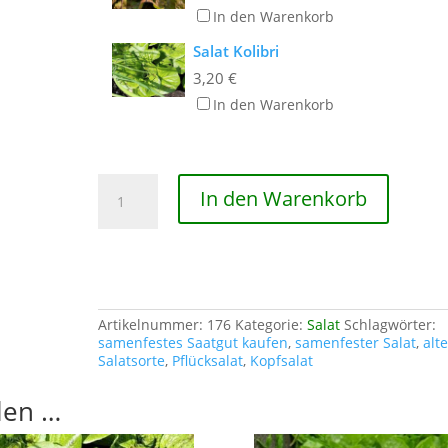
In den Warenkorb
Salat Kolibri
3,20
€
In den Warenkorb
Salat
In den Warenkorb
Teufelsohr
Menge
Artikelnummer:
176
Kategorie:
Salat
Schlagwörter:
samenfestes Saatgut kaufen
,
samenfester Salat
,
alt
Salatsorte
,
Pflücksalat
,
Kopfsalat
len …