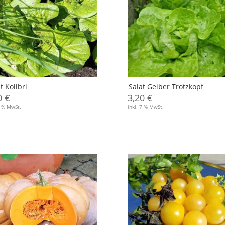
t Kolibri
Salat Gelber Trotzkopf
0
€
3,20
€
7 % MwSt.
inkl. 7 % MwSt.