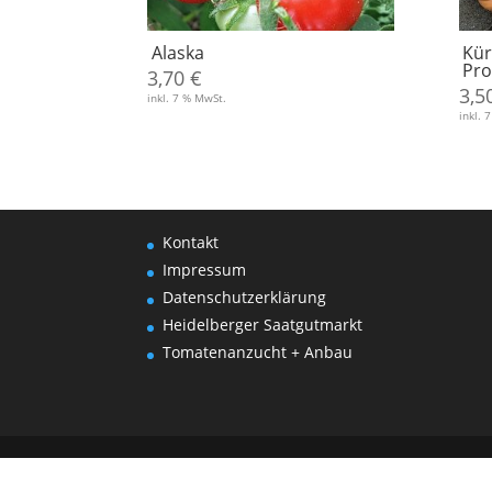
Alaska
Kür
Pro
3,70
€
3,5
inkl. 7 % MwSt.
inkl. 
Kontakt
Impressum
Datenschutzerklärung
Heidelberger Saatgutmarkt
Tomatenanzucht + Anbau