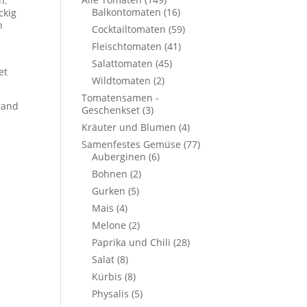
n.
Balkontomaten
(16)
ckig
n
Cocktailtomaten
(59)
Fleischtomaten
(41)
Salattomaten
(45)
et
Wildtomaten
(2)
Tomatensamen -
stand
Geschenkset
(3)
Kräuter und Blumen
(4)
Samenfestes Gemüse
(77)
Auberginen
(6)
Bohnen
(2)
Gurken
(5)
Mais
(4)
Melone
(2)
Paprika und Chili
(28)
Salat
(8)
Kürbis
(8)
Physalis
(5)