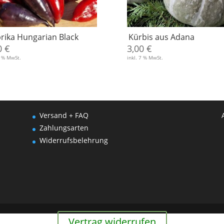
rika Hungarian Black
Kürbis aus Adana
0
€
3,00
€
7 % MwSt.
inkl. 7 % MwSt.
Versand + FAQ
Zahlungsarten
Widerrufsbelehrung
Vertrag widerrufen