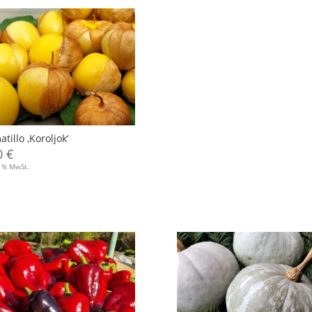
tillo ‚Koroljok‘
0
€
7 % MwSt.