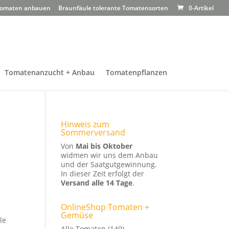
omaten anbauen
Braunfäule tolerante Tomatensorten
0-Artikel
Tomatenanzucht + Anbau
Tomatenpflanzen
Hinweis zum
Sommerversand
Von
Mai bis Oktober
widmen wir uns dem Anbau
und der Saatgutgewinnung.
In dieser Zeit erfolgt der
Versand alle 14 Tage
.
OnlineShop Tomaten +
Gemüse
le
Alle Tomaten
(149)