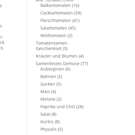
Balkontomaten
(16)
e
Cocktailtomaten
(59)
Fleischtomaten
(41)
t
Salattomaten
(45)
Wildtomaten
(2)
ür
ck
Tomatensamen -
e,
Geschenkset
(3)
Kräuter und Blumen
(4)
Samenfestes Gemüse
(77)
Auberginen
(6)
Bohnen
(2)
Gurken
(5)
Mais
(4)
Melone
(2)
Paprika und Chili
(28)
Salat
(8)
Kürbis
(8)
Physalis
(5)