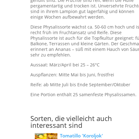
gehüllt sind. Die Früchte sind reif, wenn die Hülle
pergamentartig und trocken ist. Unversehrte Frücht
sind in ihrem Lampion gut lagerfähig und können
einige Wochen aufbewahrt werden.
Diese Physalissorte wächst ca. 50-60 cm hoch und is
recht früh im Fruchtansatz und Reife. Diese
Physalissorte ist auch für die Topfkultur geeignet: f
Balkone, Terrassen und kleine Gärten. Der Geschma
erinnert an Ananas – süß mit einem Hauch von Säur
sehr zu empfehlen.
Aussaat: März/April bei 25 – 26°C
Auspflanzen: Mitte Mai bis Juni, frostfrei
Reife: ab Mitte Juli bis Ende September/Oktober
Eine Portion enthält 25 samenfeste Physalissamen.
Sorten, die vielleicht auch
interessant sind
Tomatillo 'Koroljok'