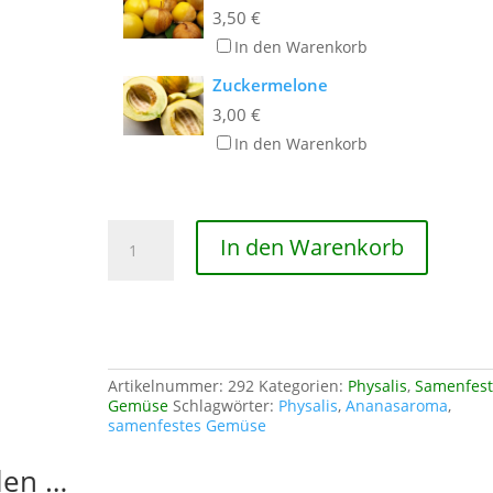
3,50
€
In den Warenkorb
Zuckermelone
3,00
€
In den Warenkorb
Physalis
In den Warenkorb
Geltower
Menge
Artikelnummer:
292
Kategorien:
Physalis
,
Samenfest
Gemüse
Schlagwörter:
Physalis
,
Ananasaroma
,
samenfestes Gemüse
len …