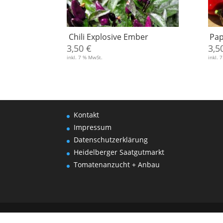
Chili Explosive Ember
Pap
3,50
€
3,5
inkl. 7 % MwSt.
inkl. 
Kontakt
Impressum
Datenschutzerklärung
Heidelberger Saatgutmarkt
Tomatenanzucht + Anbau