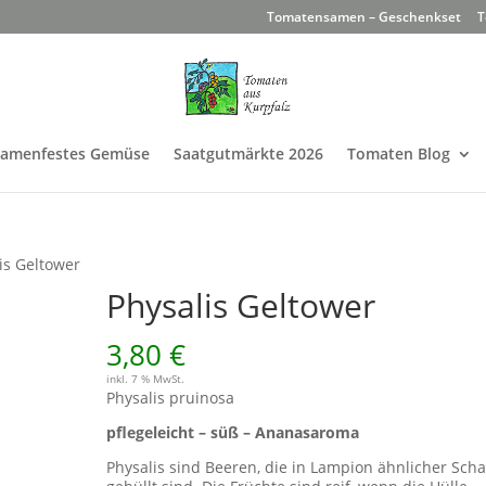
Tomatensamen – Geschenkset
T
Samenfestes Gemüse
Saatgutmärkte 2026
Tomaten Blog
is Geltower
Physalis Geltower
3,80
€
inkl. 7 % MwSt.
Physalis pruinosa
pflegeleicht – süß – Ananasaroma
Physalis sind Beeren, die in Lampion ähnlicher Scha