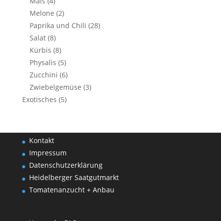
Mais
(4)
Melone
(2)
Paprika und Chili
(28)
Salat
(8)
Kürbis
(8)
Physalis
(5)
Zucchini
(6)
Zwiebelgemüse
(3)
Exotisches
(5)
Kontakt
Impressum
Datenschutzerklärung
Heidelberger Saatgutmarkt
Tomatenanzucht + Anbau