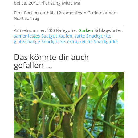
bei ca. 20°C, Pflanzung Mitte Mai
Eine Portion enthält 12 samenfeste Gurkensamen.
Nicht vorrätig
Artikelnummer:
200
Kategorie:
Gurken
Schlagwörter:
samenfestes Saatgut kaufen
,
zarte Snackgurke
,
glattschalige Snackgurke
,
ertragreiche Snackgurke
Das könnte dir auch
gefallen …