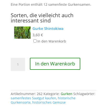
Eine Portion enthält 12 samenfeste Gurkensamen.
Sorten, die vielleicht auch
interessant sind
Gurke Shintokiwa
3,60
€
In den Warenkorb
Gurke
In den Warenkorb
aus
der
Sierra
Nevada
Menge
Artikelnummer:
262
Kategorie:
Gurken
Schlagwörter:
samenfestes Saatgut kaufen
,
historische
Gurkensorte
,
historisches Gemüse