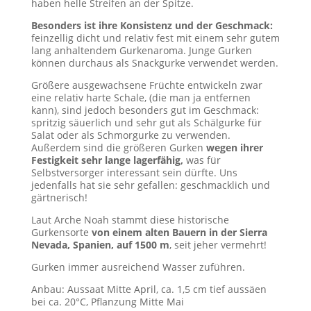
haben helle Streifen an der Spitze.
Besonders ist ihre Konsistenz und der Geschmack:
feinzellig dicht und relativ fest mit einem sehr gutem
lang anhaltendem Gurkenaroma. Junge Gurken
können durchaus als Snackgurke verwendet werden.
Größere ausgewachsene Früchte entwickeln zwar
eine relativ harte Schale, (die man ja entfernen
kann), sind jedoch besonders gut im Geschmack:
spritzig säuerlich und sehr gut als Schälgurke für
Salat oder als Schmorgurke zu verwenden.
Außerdem sind die größeren Gurken
wegen ihrer
Festigkeit sehr lange lagerfähig,
was für
Selbstversorger interessant sein dürfte. Uns
jedenfalls hat sie sehr gefallen: geschmacklich und
gärtnerisch!
Laut Arche Noah stammt diese historische
Gurkensorte
von einem alten Bauern in der Sierra
Nevada, Spanien, auf 1500 m
, seit jeher vermehrt!
Gurken immer ausreichend Wasser zuführen.
Anbau: Aussaat Mitte April, ca. 1,5 cm tief aussäen
bei ca. 20°C, Pflanzung Mitte Mai