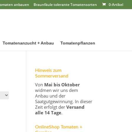
omaten anbauen
Braunfäule tolerante Tomatensorten
0-Artikel
Tomatenanzucht + Anbau
Tomatenpflanzen
Hinweis zum
Sommerversand
Von
Mai bis Oktober
widmen wir uns dem
Anbau und der
Saatgutgewinnung. In dieser
Zeit erfolgt der
Versand
alle 14 Tage
.
OnlineShop Tomaten +