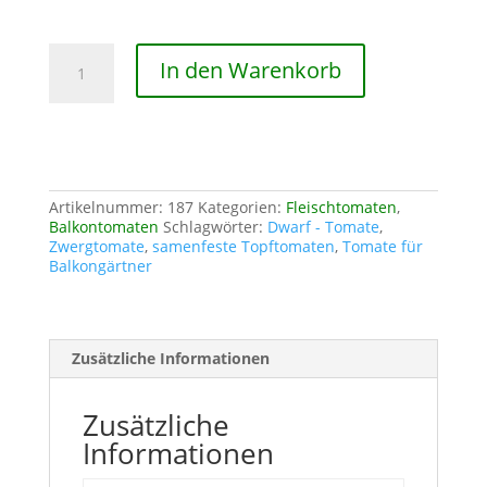
Dwarf
In den Warenkorb
Tasmanien
Chocolate
Menge
Artikelnummer:
187
Kategorien:
Fleischtomaten
,
Balkontomaten
Schlagwörter:
Dwarf - Tomate
,
Zwergtomate
,
samenfeste Topftomaten
,
Tomate für
Balkongärtner
Zusätzliche Informationen
Zusätzliche
Informationen