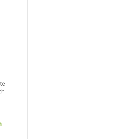
te
ch
n