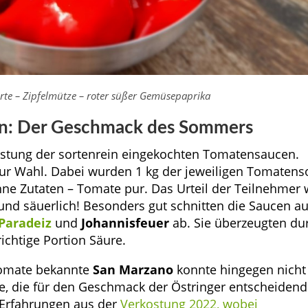
rte – Zipfelmütze – roter süßer Gemüsepaprika
en: Der Geschmack des Sommers
kostung der sortenrein eingekochten Tomatensaucen.
ur Wahl. Dabei wurden 1 kg der jeweiligen Tomatens
hne Zutaten – Tomate pur. Das Urteil der Teilnehmer 
v und säuerlich! Besonders gut schnitten die Saucen a
Paradeiz
und
Johannisfeuer
ab. Sie überzeugten du
ichtige Portion Säure.
ntomate bekannte
San Marzano
konnte hingegen nicht
re, die für den Geschmack der Östringer entscheidend
n Erfahrungen aus der
Verkostung 2022, wobei