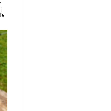
e
i
lle