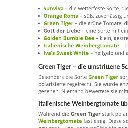
Sunviva
– die wetterfeste Sorte, d
Orange Roma
– süß, zuverlässig u
Green Tiger
– die grüne Tomate, d
Gott der Liebe
– eine Sorte mit ei
Golden Bumble Bee
– klein, gestre
Italienische Weinbergtomate
– d
Iva’s Sweet White
– hellgelb und
Green Tiger – die umstrittene S
Besonders die Sorte
Green Tiger
sor
polarisierte regelrecht. Sie wurde en
gesehen. Niemand bewertete sie mitt
Italienische Weinbergtomate ü
Während die
Green Tiger
stark polar
Weinbergtomate
fast einig. Diese 
bewertet – von „sehr gut“ bis hin zu 