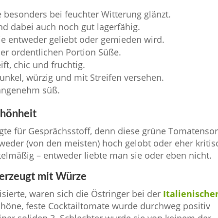
ie besonders bei feuchter Witterung glänzt.
nd dabei auch noch gut lagerfähig.
ie entweder geliebt oder gemieden wird.
ner ordentlichen Portion Süße.
ift, chic und fruchtig.
unkel, würzig und mit Streifen versehen.
 angenehm süß.
chönheit
gte für Gesprächsstoff, denn diese grüne Tomatensor
tweder (von den meisten) hoch gelobt oder eher kritis
elmäßig – entweder liebte man sie oder eben nicht.
berzeugt mit Würze
isierte, waren sich die Östringer bei der
Italienische
schöne, feste Cocktailtomate wurde durchweg positiv
einer soliden 3. Schlechter wurde sie von keinem der