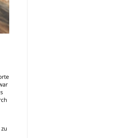
orte
war
us
rch
 zu