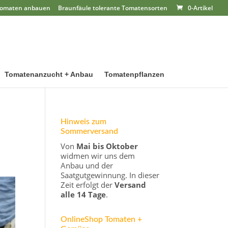
omaten anbauen
Braunfäule tolerante Tomatensorten
0-Artikel
Tomatenanzucht + Anbau
Tomatenpflanzen
Hinweis zum
Sommerversand
Von
Mai bis Oktober
widmen wir uns dem
Anbau und der
Saatgutgewinnung. In dieser
Zeit erfolgt der
Versand
alle 14 Tage
.
OnlineShop Tomaten +