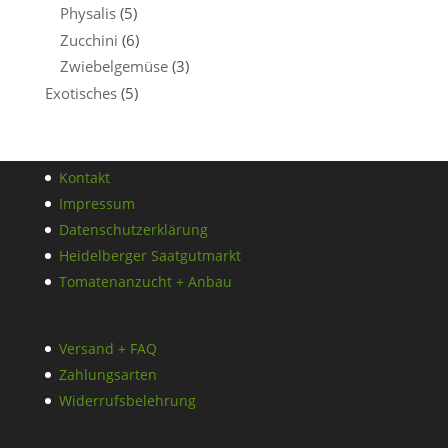
Physalis
(5)
Zucchini
(6)
Zwiebelgemüse
(3)
Exotisches
(5)
Kontakt
Impressum
Datenschutzerklärung
Heidelberger Saatgutmarkt
Tomatenanzucht + Anbau
Versand + FAQ
Zahlungsarten
Widerrufsbelehrung