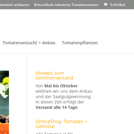
omaten anbauen
Braunfäule tolerante Tomatensorten
0-Artikel
Tomatenanzucht + Anbau
Tomatenpflanzen
Hinweis zum
Sommerversand
Von
Mai bis Oktober
widmen wir uns dem Anbau
und der Saatgutgewinnung.
In dieser Zeit erfolgt der
Versand alle 14 Tage
.
OnlineShop Tomaten +
Gemüse