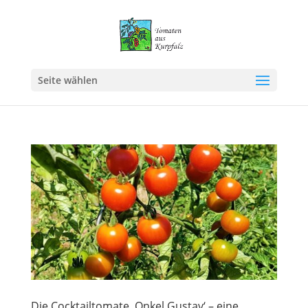
Seite wählen
Die Cocktailtomate ‚Onkel Gustav‘ – eine