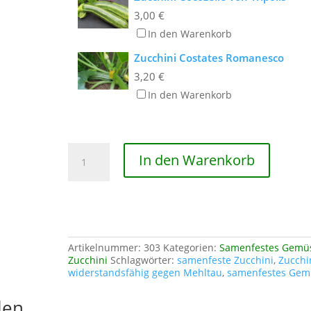
3,00
€
In den Warenkorb
Zucchini Costates Romanesco
3,20
€
In den Warenkorb
Zucchini
In den Warenkorb
Mutabile
Menge
Artikelnummer:
303
Kategorien:
Samenfestes Gemü
Zucchini
Schlagwörter:
samenfeste Zucchini
,
Zucchi
widerstandsfähig gegen Mehltau
,
samenfestes Gem
len …