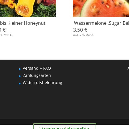
bis Kleiner Honeynut
Wassermelone ‚Sugar Ba
0
€
3,50
€
7 % MwSt.
inkl. 7 % MwSt.
Versand + FAQ
Zahlungsarten
Widerrufsbelehrung