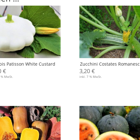
bis Patisson White Custard
Zucchini Costates Romanesc
0
€
3,20
€
7 % MwSt.
inkl. 7 % MwSt.