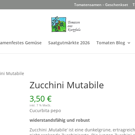
Tomatensamen – Geschenkset
T
Samenfestes Gemüse
Saatgutmärkte 2026
Tomaten Blog
ini Mutabile
Zucchini Mutabile
3,50
€
inkl. 7 % MwSt.
Cucurbita pepo
widerstandsfähig und robust
Zucchini ‚Mutabile‘ ist eine dunkelgrüne, ertragreich