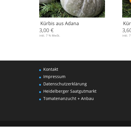
Kürbis aus Adana
Kür
3,00
€
3,6
inkl. 7 % MwSt.
inkl. 
Kontakt
Impressum
Datenschutzerklärung
Heidelberger Saatgutmarkt
Tomatenanzucht + Anbau