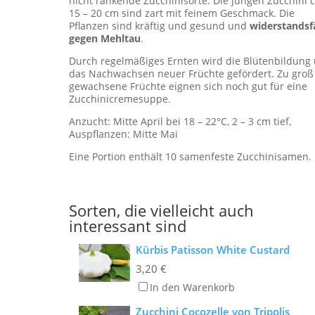
nicht rankende Zucchinisorte. Die jungen Zucchini c
15 – 20 cm sind zart mit feinem Geschmack. Die
Pflanzen sind kräftig und gesund und
widerstandsf
gegen Mehltau
.
Durch regelmäßiges Ernten wird die Blütenbildung
das Nachwachsen neuer Früchte gefördert. Zu groß
gewachsene Früchte eignen sich noch gut für eine
Zucchinicremesuppe.
Anzucht: Mitte April bei 18 – 22°C, 2 – 3 cm tief,
Auspflanzen: Mitte Mai
Eine Portion enthält 10 samenfeste Zucchinisamen.
Sorten, die vielleicht auch
interessant sind
Kürbis Patisson White Custard
3,20
€
In den Warenkorb
Zucchini Cocozelle von Tripolis