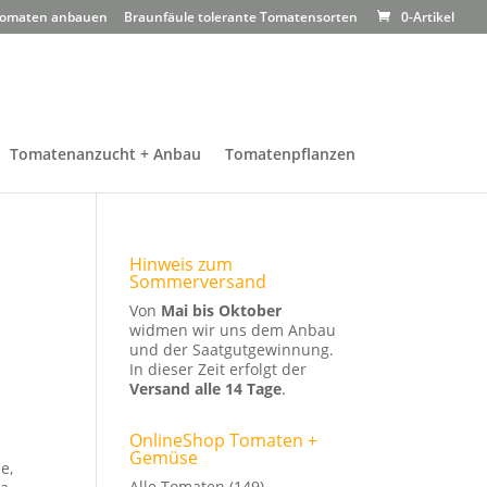
omaten anbauen
Braunfäule tolerante Tomatensorten
0-Artikel
Tomatenanzucht + Anbau
Tomatenpflanzen
Hinweis zum
Sommerversand
Von
Mai bis Oktober
widmen wir uns dem Anbau
und der Saatgutgewinnung.
In dieser Zeit erfolgt der
Versand alle 14 Tage
.
OnlineShop Tomaten +
Gemüse
e,
Alle Tomaten
(149)