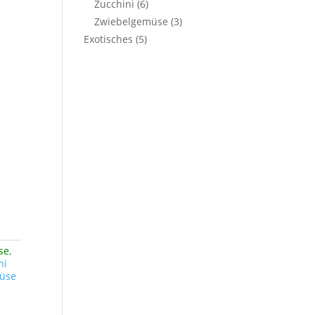
Zucchini
(6)
Zwiebelgemüse
(3)
Exotisches
(5)
se
,
ni
üse