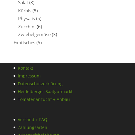
Salat
(8)
Kürbis
(8)
Physalis
(5)
Zucchini
(6)
Zwiebelgemüse
(3)
Exotisches
(5)
Kontakt
Impressum
Datenschutzerklärung
Heidelberger Saatgutmarkt
Tomatenanzucht + Anbau
Versand + FAQ
Zahlungsarten