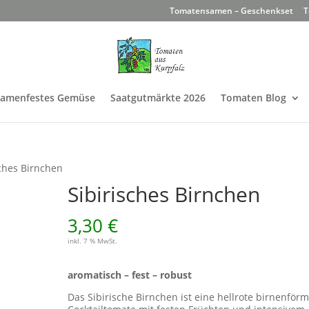
Tomatensamen – Geschenkset
T
Samenfestes Gemüse
Saatgutmärkte 2026
Tomaten Blog
sches Birnchen
Sibirisches Birnchen
3,30
€
inkl. 7 % MwSt.
aromatisch – fest – robust
Das Sibirische Birnchen ist eine hellrote birnenförm