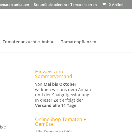
omaten anbauen
Braunfäule tolerante Tomatensorten
0-Artikel
Tomatenanzucht + Anbau
Tomatenpflanzen
Hinweis zum
Sommerversand
Von
Mai bis Oktober
widmen wir uns dem Anbau
und der Saatgutgewinnung.
In dieser Zeit erfolgt der
Versand alle 14 Tage
.
OnlineShop Tomaten +
Gemüse
ige
Alle Tomaten
(149)