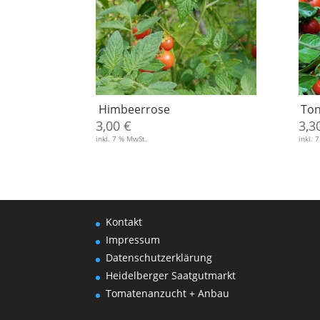
Himbeerrose
Ton
3,00
€
3,3
inkl. 7 % MwSt.
inkl. 
Kontakt
Impressum
Datenschutzerklärung
Heidelberger Saatgutmarkt
Tomatenanzucht + Anbau