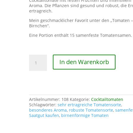
Cocktailtomate mit festen Früchten und intensivem
Aroma. Die Pflanzen sind gesund und robust, die Er
ertragreich.
Mein geschmacklicher Favorit unter den „Tomaten 
Birnchen“.
Eine Portion enthält 15 samenfeste Tomatensamen.
Sibirisches
In den Warenkorb
Birnchen
Menge
Artikelnummer:
108
Kategorie:
Cocktailtomaten
Schlagwörter:
sehr ertragreiche Tomatensorte
,
besonderes Aroma
,
robuste Tomatensorte
,
samenfe
Saatgut kaufen
,
birnenförmige Tomaten