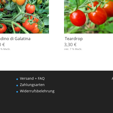
dino di Galatina
Teardrop
0
€
3,30
€
7 % MwSt.
inkl. 7 % MwSt.
Versand + FAQ
Zahlungsarten
Widerrufsbelehrung