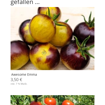
gefallen …
Awesome Emma
3,50
€
inkl. 7 % MwSt.