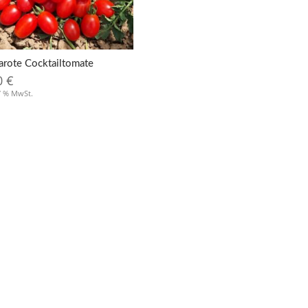
arote Cocktailtomate
0
€
 7 % MwSt.