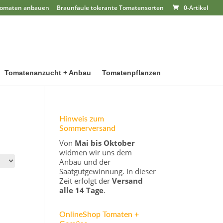
omaten anbauen
Braunfäule tolerante Tomatensorten
0-Artikel
Tomatenanzucht + Anbau
Tomatenpflanzen
Hinweis zum
Sommerversand
Von
Mai bis Oktober
widmen wir uns dem
Anbau und der
Saatgutgewinnung. In dieser
Zeit erfolgt der
Versand
alle 14 Tage
.
OnlineShop Tomaten +