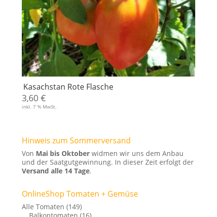
Kasachstan Rote Flasche
3,60
€
inkl. 7 % MwSt.
Hinweis zum Sommerversand
Von
Mai bis Oktober
widmen wir uns dem Anbau
und der Saatgutgewinnung. In dieser Zeit erfolgt der
Versand alle 14 Tage
.
OnlineShop Tomaten + Gemüse
Alle Tomaten
(149)
Balkontomaten
(16)