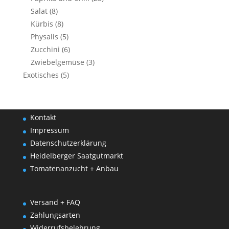
Salat
(8)
Kürbis
(8)
Physalis
(5)
Zucchini
(6)
Zwiebelgemüse
(3)
Exotisches
(5)
Kontakt
Impressum
Datenschutzerklärung
Heidelberger Saatgutmarkt
Tomatenanzucht + Anbau
Versand + FAQ
Zahlungsarten
Widerrufsbelehrung