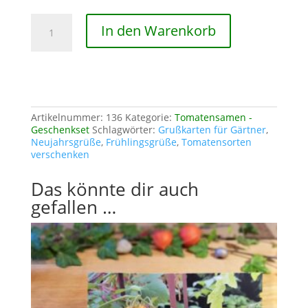
Grußkarten
In den Warenkorb
für
Gärtner
3er
Set
Menge
Artikelnummer:
136
Kategorie:
Tomatensamen -
Geschenkset
Schlagwörter:
Grußkarten für Gärtner
,
Neujahrsgrüße
,
Frühlingsgrüße
,
Tomatensorten
verschenken
Das könnte dir auch
gefallen …