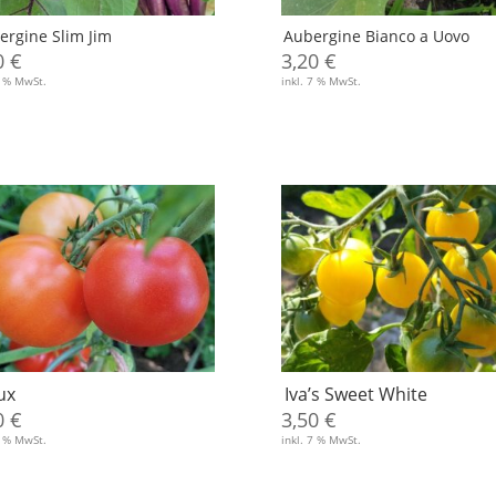
ergine Slim Jim
Aubergine Bianco a Uovo
0
€
3,20
€
7 % MwSt.
inkl. 7 % MwSt.
ux
Iva’s Sweet White
0
€
3,50
€
7 % MwSt.
inkl. 7 % MwSt.