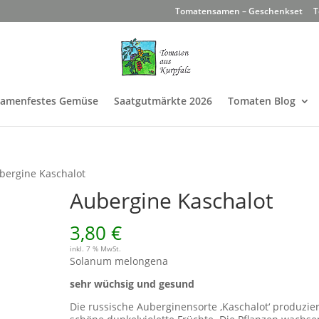
Tomatensamen – Geschenkset
T
Samenfestes Gemüse
Saatgutmärkte 2026
Tomaten Blog
bergine Kaschalot
Aubergine Kaschalot
3,80
€
inkl. 7 % MwSt.
Solanum melongena
sehr wüchsig und gesund
Die russische Auberginensorte ‚Kaschalot‘ produzier