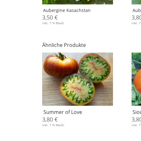
Aubergine Kasachstan
Aub
3,50
€
3,8
inkl. 7 % MwSt.
inkl. 
Ähnliche Produkte
Summer of Love
Sio
3,80
€
3,8
inkl. 7 % MwSt.
inkl. 