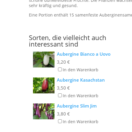
schöne dunkelviolette Früchte. Die Pflanzen wachse
sehr kräftig und gesund.
Eine Portion enthält 15 samenfeste Auberginensam
Sorten, die vielleicht auch
interessant sind
Aubergine Bianco a Uovo
3,20
€
In den Warenkorb
Aubergine Kasachstan
3,50
€
In den Warenkorb
Aubergine Slim Jim
3,80
€
In den Warenkorb