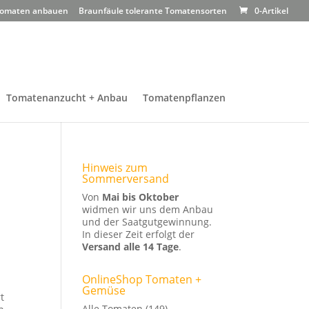
omaten anbauen
Braunfäule tolerante Tomatensorten
0-Artikel
Tomatenanzucht + Anbau
Tomatenpflanzen
Hinweis zum
Sommerversand
Von
Mai bis Oktober
widmen wir uns dem Anbau
und der Saatgutgewinnung.
In dieser Zeit erfolgt der
Versand alle 14 Tage
.
OnlineShop Tomaten +
Gemüse
t
Alle Tomaten
(149)