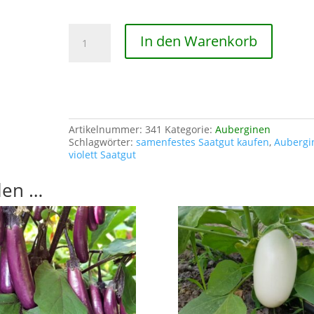
Aubergine
In den Warenkorb
Kaschalot
Menge
Artikelnummer:
341
Kategorie:
Auberginen
Schlagwörter:
samenfestes Saatgut kaufen
,
Aubergi
violett Saatgut
len …