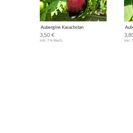
Aubergine Kasachstan
Aub
3,50
€
3,8
inkl. 7 % MwSt.
inkl.