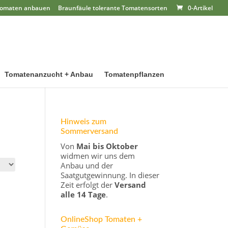
omaten anbauen
Braunfäule tolerante Tomatensorten
0-Artikel
Tomatenanzucht + Anbau
Tomatenpflanzen
Hinweis zum
Sommerversand
Von
Mai bis Oktober
widmen wir uns dem
Anbau und der
Saatgutgewinnung. In dieser
Zeit erfolgt der
Versand
alle 14 Tage
.
OnlineShop Tomaten +