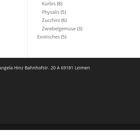
Kürbis
(8)
Physalis
(5)
Zucchini
(6)
Zwiebelgemüse
(3)
Exotisches
(5)
Angela Hinz Bahnhofstr. 20 A 69181 Leimen