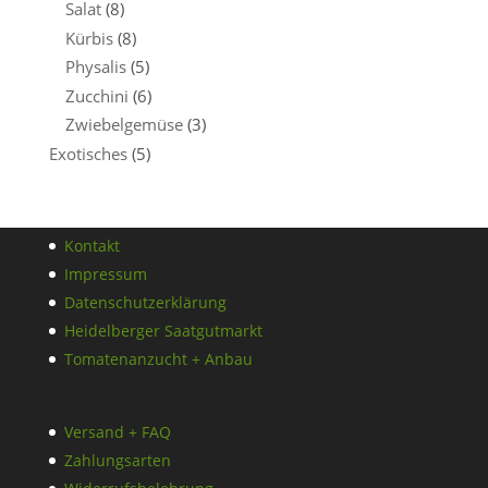
Salat
(8)
Kürbis
(8)
Physalis
(5)
Zucchini
(6)
Zwiebelgemüse
(3)
Exotisches
(5)
Kontakt
Impressum
Datenschutzerklärung
Heidelberger Saatgutmarkt
Tomatenanzucht + Anbau
Versand + FAQ
Zahlungsarten