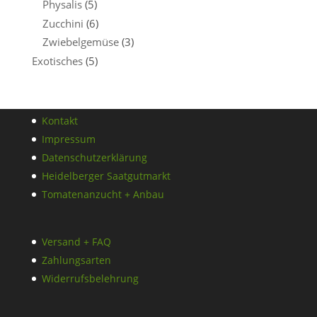
Physalis
(5)
Zucchini
(6)
Zwiebelgemüse
(3)
Exotisches
(5)
Kontakt
Impressum
Datenschutzerklärung
Heidelberger Saatgutmarkt
Tomatenanzucht + Anbau
Versand + FAQ
Zahlungsarten
Widerrufsbelehrung