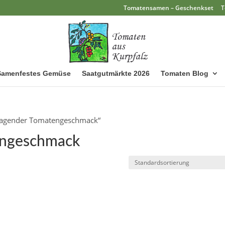
Tomatensamen – Geschenkset
T
Samenfestes Gemüse
Saatgutmärkte 2026
Tomaten Blog
rragender Tomatengeschmack“
engeschmack