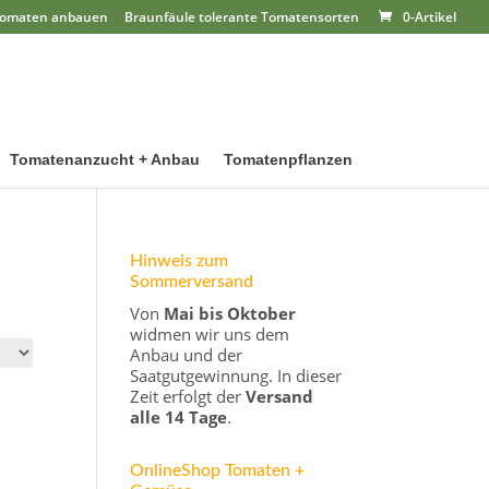
omaten anbauen
Braunfäule tolerante Tomatensorten
0-Artikel
Tomatenanzucht + Anbau
Tomatenpflanzen
Hinweis zum
Sommerversand
Von
Mai bis Oktober
widmen wir uns dem
Anbau und der
Saatgutgewinnung. In dieser
Zeit erfolgt der
Versand
alle 14 Tage
.
OnlineShop Tomaten +