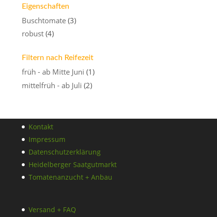
Eigenschaften
Buschtomate
(3)
robust
(4)
Filtern nach Reifezeit
früh - ab Mitte Juni
(1)
mittelfrüh - ab Juli
(2)
Kontakt
Impressum
Datenschutzerklärung
Heidelberger Saatgutmarkt
Tomatenanzucht + Anbau
Versand + FAQ