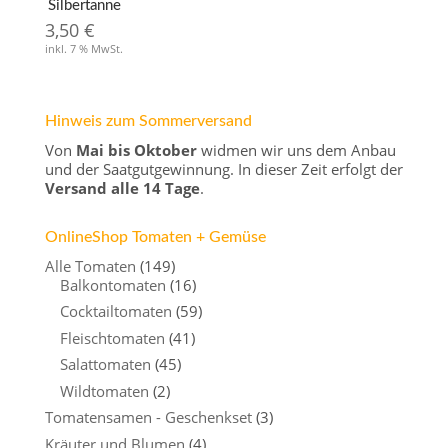
Silbertanne
3,50
€
inkl. 7 % MwSt.
Hinweis zum Sommerversand
Von
Mai bis Oktober
widmen wir uns dem Anbau
und der Saatgutgewinnung. In dieser Zeit erfolgt der
Versand alle 14 Tage
.
OnlineShop Tomaten + Gemüse
Alle Tomaten
(149)
Balkontomaten
(16)
Cocktailtomaten
(59)
Fleischtomaten
(41)
Salattomaten
(45)
Wildtomaten
(2)
Tomatensamen - Geschenkset
(3)
Kräuter und Blumen
(4)